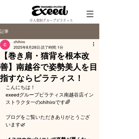
少人数制グループピラティス
記事
chihiro
2025年8月28日
読了時間: 1分
【巻き肩・猫背を根本改
善】南越谷で姿勢美人を目
指すならピラティス！
こんにちは！
exeedグループピラティス南越谷店イン
ストラクタ一のchihiroです🌈
ブログをご覧いただきありがとうござ
います🌿